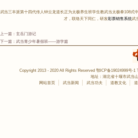
武当三丰派第十四代传人钟云龙道长正为
太极养生
班学生教
武当太极拳
108式
才，联络天下同仁，研发
彩票销售系统
武
上一篇：
玄岳门游记
下一篇：
武当青少年暑假班——游学篇
Copyright 2013 - 2020 All Rights Reserved
鄂ICP备19024999号-1
T
地址：湖北省十堰市武当山
网站首页
武当新闻
武当功夫
道教文化